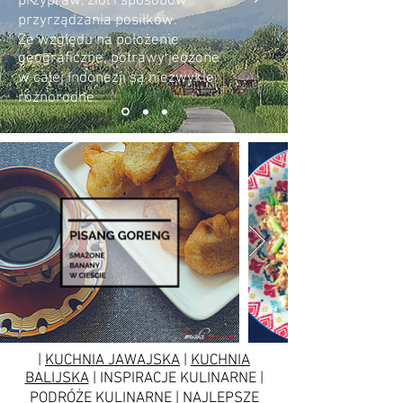
przypraw, ziół i sposobów
przyrządzania posiłków.
Ze względu na położenie
geograficzne, potrawy jedzone
w całej Indonezji są niezwykle
różnorodne.
|
KUCHNIA JAWAJSKA
|
KUCHNIA
BALIJSKA
| INSPIRACJE KULINARNE |
PODRÓŻE KULINARNE | NAJLEPSZE