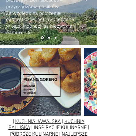
przypraw, ziół i sposobów
przyrządzania posiłków.
Ze względu na położenie
geograficzne, potrawy jedzone
w całej Indonezji są niezwykle
różnorodne.
|
KUCHNIA JAWAJSKA
|
KUCHNIA
BALIJSKA
| INSPIRACJE KULINARNE |
PODRÓŻE KULINARNE | NAJLEPSZE