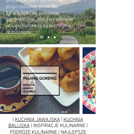
przypraw, ziół i sposobów
przyrządzania posiłków.
Ze względu na położenie
geograficzne, potrawy jedzone
w całej Indonezji są niezwykle
różnorodne.
|
KUCHNIA JAWAJSKA
|
KUCHNIA
BALIJSKA
| INSPIRACJE KULINARNE |
PODRÓŻE KULINARNE | NAJLEPSZE