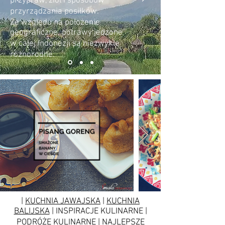
przypraw, ziół i sposobów
przyrządzania posiłków.
Ze względu na położenie
geograficzne, potrawy jedzone
w całej Indonezji są niezwykle
różnorodne.
|
KUCHNIA JAWAJSKA
|
KUCHNIA
BALIJSKA
| INSPIRACJE KULINARNE |
PODRÓŻE KULINARNE | NAJLEPSZE