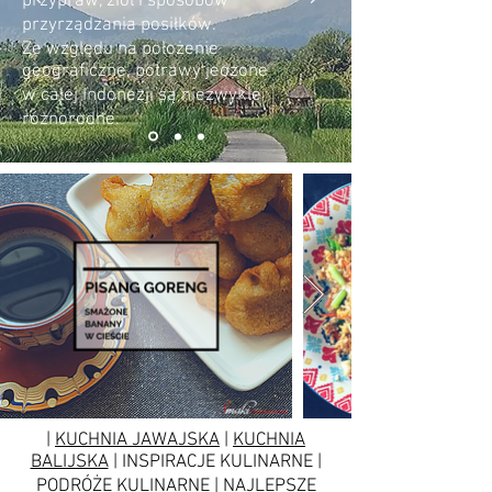
przypraw, ziół i sposobów
przyrządzania posiłków.
Ze względu na położenie
geograficzne, potrawy jedzone
w całej Indonezji są niezwykle
różnorodne.
|
KUCHNIA JAWAJSKA
|
KUCHNIA
BALIJSKA
| INSPIRACJE KULINARNE |
PODRÓŻE KULINARNE | NAJLEPSZE