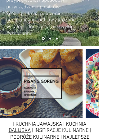
przypraw, ziół i sposobów
przyrządzania posiłków.
Ze względu na położenie
geograficzne, potrawy jedzone
w całej Indonezji są niezwykle
różnorodne.
|
KUCHNIA JAWAJSKA
|
KUCHNIA
BALIJSKA
| INSPIRACJE KULINARNE |
PODRÓŻE KULINARNE | NAJLEPSZE