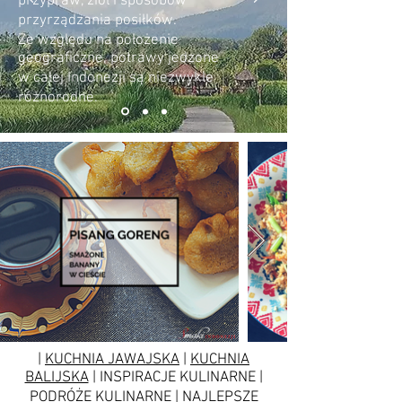
przypraw, ziół i sposobów
przyrządzania posiłków.
Ze względu na położenie
geograficzne, potrawy jedzone
w całej Indonezji są niezwykle
różnorodne.
|
KUCHNIA JAWAJSKA
|
KUCHNIA
BALIJSKA
| INSPIRACJE KULINARNE |
PODRÓŻE KULINARNE | NAJLEPSZE