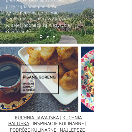
przypraw, ziół i sposobów
przyrządzania posiłków.
Ze względu na położenie
geograficzne, potrawy jedzone
w całej Indonezji są niezwykle
różnorodne.
|
KUCHNIA JAWAJSKA
|
KUCHNIA
BALIJSKA
| INSPIRACJE KULINARNE |
PODRÓŻE KULINARNE | NAJLEPSZE