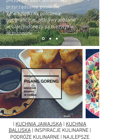
przypraw, ziół i sposobów
przyrządzania posiłków.
Ze względu na położenie
geograficzne, potrawy jedzone
w całej Indonezji są niezwykle
różnorodne.
|
KUCHNIA JAWAJSKA
|
KUCHNIA
BALIJSKA
| INSPIRACJE KULINARNE |
PODRÓŻE KULINARNE | NAJLEPSZE