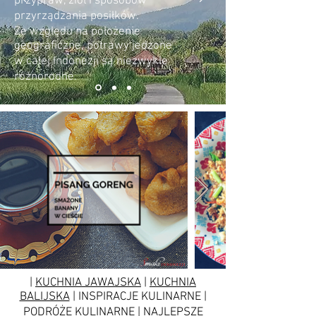
przypraw, ziół i sposobów
przyrządzania posiłków.
Ze względu na położenie
geograficzne, potrawy jedzone
w całej Indonezji są niezwykle
różnorodne.
|
KUCHNIA JAWAJSKA
|
KUCHNIA
BALIJSKA
| INSPIRACJE KULINARNE |
PODRÓŻE KULINARNE | NAJLEPSZE