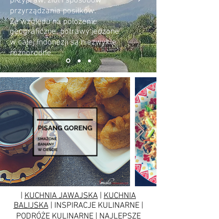
przypraw, ziół i sposobów
przyrządzania posiłków.
Ze względu na położenie
geograficzne, potrawy jedzone
w całej Indonezji są niezwykle
różnorodne.
|
KUCHNIA JAWAJSKA
|
KUCHNIA
BALIJSKA
| INSPIRACJE KULINARNE |
PODRÓŻE KULINARNE | NAJLEPSZE