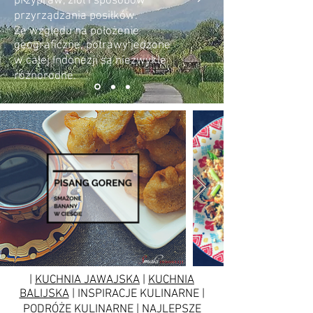
przypraw, ziół i sposobów
przyrządzania posiłków.
Ze względu na położenie
geograficzne, potrawy jedzone
w całej Indonezji są niezwykle
różnorodne.
|
KUCHNIA JAWAJSKA
|
KUCHNIA
BALIJSKA
| INSPIRACJE KULINARNE |
PODRÓŻE KULINARNE | NAJLEPSZE