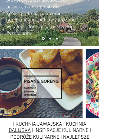
przypraw, ziół i sposobów
przyrządzania posiłków.
Ze względu na położenie
geograficzne, potrawy jedzone
w całej Indonezji są niezwykle
różnorodne.
|
KUCHNIA JAWAJSKA
|
KUCHNIA
BALIJSKA
| INSPIRACJE KULINARNE |
PODRÓŻE KULINARNE | NAJLEPSZE