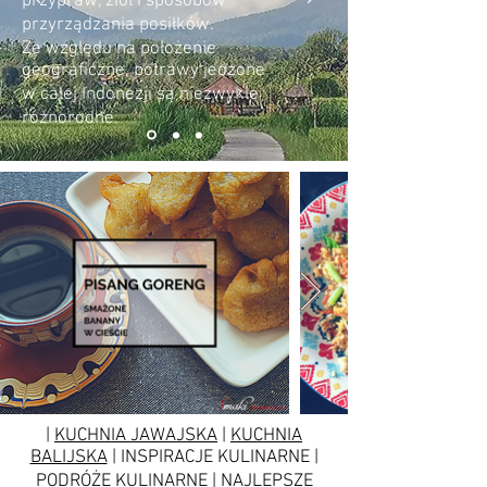
przypraw, ziół i sposobów
przyrządzania posiłków.
Ze względu na położenie
geograficzne, potrawy jedzone
w całej Indonezji są niezwykle
różnorodne.
|
KUCHNIA JAWAJSKA
|
KUCHNIA
BALIJSKA
| INSPIRACJE KULINARNE |
PODRÓŻE KULINARNE | NAJLEPSZE