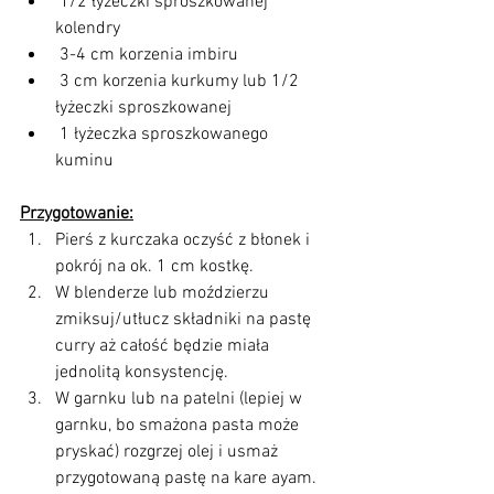
 1/2 łyżeczki sproszkowanej 
kolendry  
 3-4 cm korzenia imbiru  
 3 cm korzenia kurkumy lub 1/2 
łyżeczki sproszkowanej  
 1 łyżeczka sproszkowanego 
kuminu     
Przygotowanie:
Pierś z kurczaka oczyść z błonek i 
pokrój na ok. 1 cm kostkę.  
W blenderze lub moździerzu 
zmiksuj/utłucz składniki na pastę 
curry aż całość będzie miała 
jednolitą konsystencję.  
W garnku lub na patelni (lepiej w 
garnku, bo smażona pasta może 
pryskać) rozgrzej olej i usmaż 
przygotowaną pastę na kare ayam. 