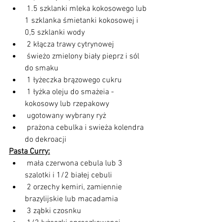
 1.5 szklanki mleka kokosowego lub 
1 szklanka śmietanki kokosowej i 
0,5 szklanki wody   
 2 kłącza trawy cytrynowej  
 świeżo zmielony biały pieprz i sól 
do smaku  
 1 łyżeczka brązowego cukru  
 1 łyżka oleju do smażeia - 
kokosowy lub rzepakowy  
 ugotowany wybrany ryż  
 prażona cebulka i swieża kolendra 
do dekroacji    
Pasta Curry:
 mała czerwona cebula lub 3 
szalotki i 1/2 białej cebuli  
 2 orzechy kemiri, zamiennie 
brazylijskie lub macadamia  
 3 ząbki czosnku  