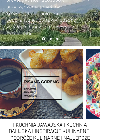
przypraw, ziół i sposobów
przyrządzania posiłków.
Ze względu na położenie
geograficzne, potrawy jedzone
w całej Indonezji są niezwykle
różnorodne.
|
KUCHNIA JAWAJSKA
|
KUCHNIA
BALIJSKA
| INSPIRACJE KULINARNE |
PODRÓŻE KULINARNE | NAJLEPSZE