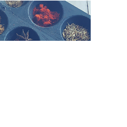
May 28, 2019
2 min read
Tempe – Z Czym to Się Je, Czyli
Wszystko o Tempeh