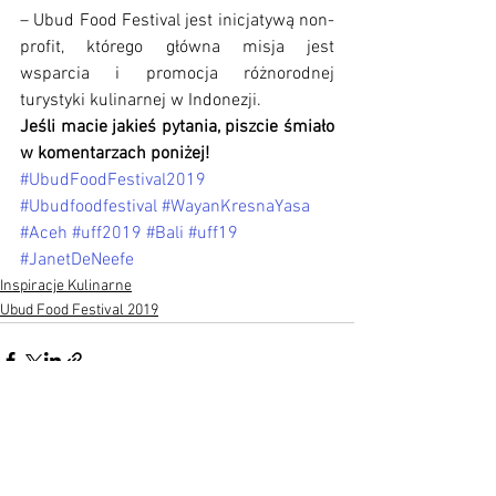
– Ubud Food Festival jest inicjatywą non-
profit, którego główna misja jest 
wsparcia i promocja różnorodnej 
turystyki kulinarnej w Indonezji. 
Jeśli macie jakieś pytania, piszcie śmiało 
w komentarzach poniżej!
#UbudFoodFestival2019
#Ubudfoodfestival
#WayanKresnaYasa
#Aceh
#uff2019
#Bali
#uff19
#JanetDeNeefe
Inspiracje Kulinarne
Ubud Food Festival 2019
See All
Recent Posts