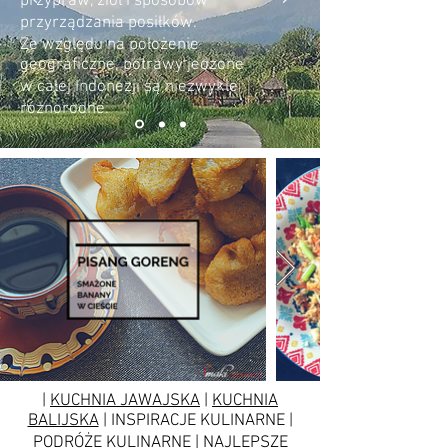
przypraw, ziół i sposobów
przyrządzania posiłków.
Ze względu na położenie
geograficzne, potrawy jedzone
w całej Indonezji są niezwykle
różnorodne.
|
KUCHNIA JAWAJSKA
|
KUCHNIA
BALIJSKA
| INSPIRACJE KULINARNE |
PODRÓŻE KULINARNE | NAJLEPSZE